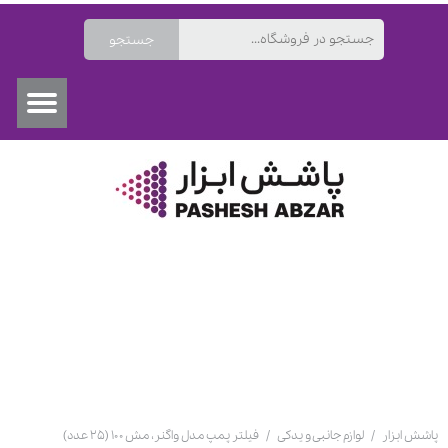
جستجو
۰
پاشش ابزار
لوازم جانبی و یدکی
فیلتر پمپ مدل واگنر، مش ۱۰۰ (۲۵ عدد)