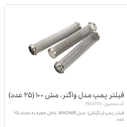
فیلتر پمپ مدل واگنر، مش ۱۰۰ (۲۵ عدد)
کد محصول: FM3703
فیلتر پمپ (رنگپاش) مدل WAGNER. داخل جعبه به تعداد ۲۵
عدد