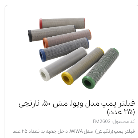
فیلتر پمپ مدل ویوا، مش ۵۰، نارنجی
(۲۵ عدد)
کد محصول: FM2602
فیلتر پمپ (رنگپاش) مدل WIWA. داخل جعبه به تعداد ۲۵ عدد