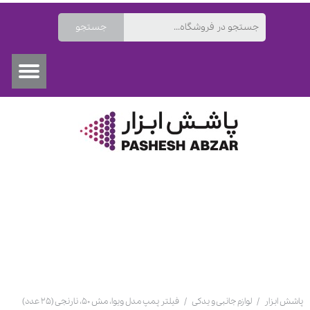
جستجو
۰
پاشش ابزار
لوازم جانبی و یدکی
فیلتر پمپ مدل ویوا، مش ۵۰، نارنجی (۲۵ عدد)