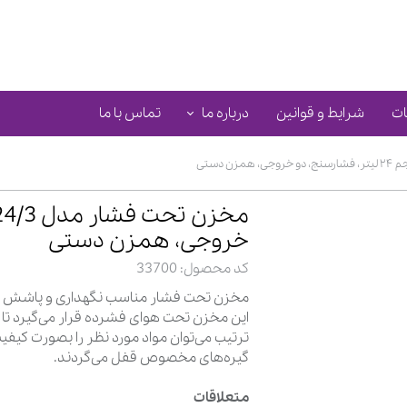
ات
شرایط و قوانین
درباره ما
تماس با ما
پلاستیک
مخزن تحت فشار
شرکت‌های همکار
ساختمان
لوازم جانبی و یدکی
قطعات کامپوزیت خودرو
فیلتر
دیوار و سقف
ظروف پلاستیکی
نازل
کف و پشت ‌بام
خروجی، همزن دستی
واحد فیلتراسیون و مراقبت
کد محصول: 33700
خودروسازی
علامت گذاری
ست تعمیرات
مخزن تحت فشار مناسب نگهداری و پاشش ر
رگولاتور مایع
این مخزن تحت هوای فشرده قرار می‌گیرد تا
شلنگ و لوله مکش
ترتیب می‌توان مواد مورد نظر را بصورت کیفی
گیره‌های مخصوص قفل می‌گردند.
اتصال و فیتینگ
همزن و میکسر
متعلاقات