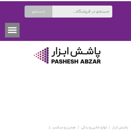
جستجو
۰
پاشش ابزار
لوازم جانبی و یدکی
همزن و میکسر
همزن بادی مدل 4AM با تیغه پروانه‌ای