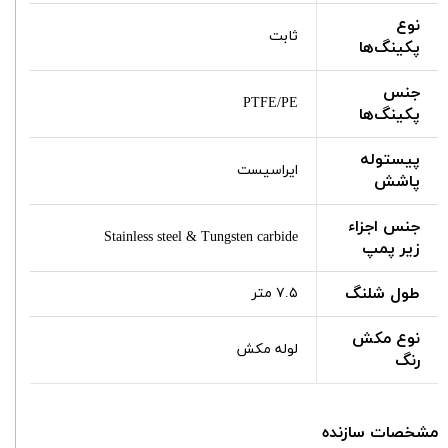
نوع
ثابت
پکینگ‌ها
جنس
PTFE/PE
پکینگ‌ها
پیستوله
ایراسیست
پاشش
جنس اجزاء
Stainless steel & Tungsten carbide
زیر پمپ
طول شلنگ
۷.۵ متر
نوع مکش
لوله مکش
رنگ
مشخصات سازنده