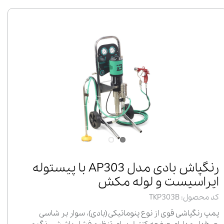
رنگپاش بادی مدل AP303 با پیستوله
ایراسیست و لوله مکش
کد محصول: TKP303B
پمپ رنگپاشی قوی از نوع پنوماتیکی (بادی)، سوار بر شاسی