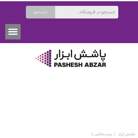
جستجو
۰
پاشش ابزار
پمپ مکش
رنگپاش بادی مدل AP303 با پیستوله ایراسیست و لوله مکش