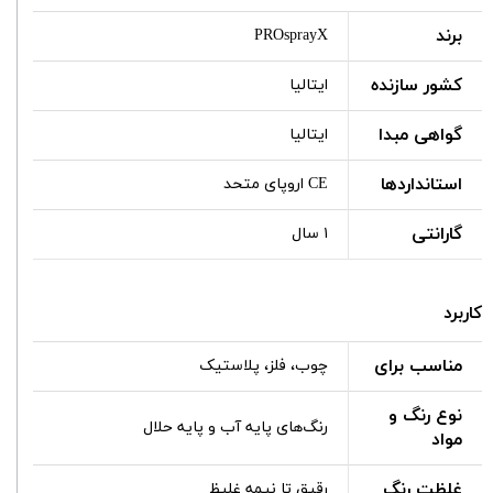
برند
PROsprayX
کشور سازنده
ایتالیا
گواهی مبدا
ایتالیا
استانداردها
CE اروپای متحد
گارانتی
۱ سال
کاربرد
مناسب برای
چوب، فلز، پلاستیک
نوع رنگ و
رنگ‌های پایه آب و پایه حلال
مواد
غلظت رنگ
رقیق تا نیمه غلیظ