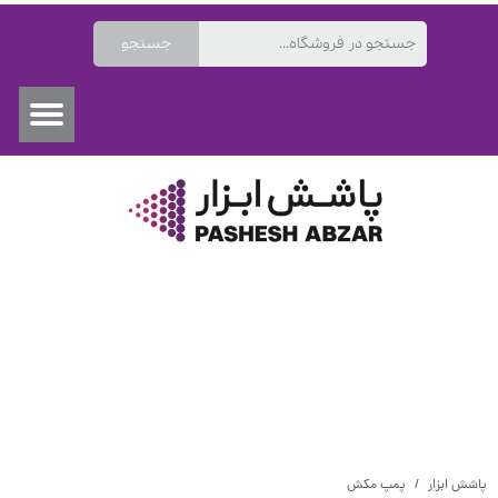
جستجو
۰
پاشش ابزار
پمپ مکش