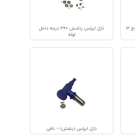
ست نظافت نازل و پیستوله، مجموع ۱۲
نازل ایرلس پاشش ۳۶۰ درجه داخل
لوله
نازل ایرلس (بنفش) + نافی