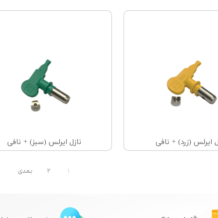
ل ایرلس (زرد) + نافی
نازل ایرلس (سبز) + نافی
۱
۲
بعدی