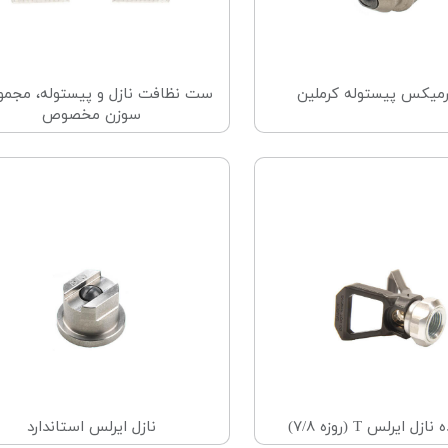
یرمیکس پیستوله کرملین
سوزن مخصوص
زل ایرلس T (روزه ۷/۸)
نازل ایرلس استاندارد