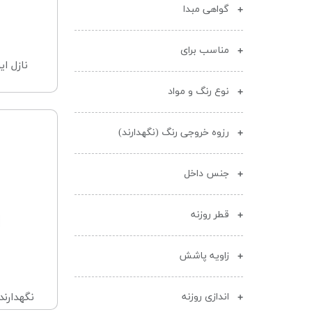
گواهی مبدا
مناسب برای
نازل ا
نوع رنگ و مواد
رزوه خروجی رنگ (نگهدارند)
جنس داخل
قطر روزنه
زاویه پاشش
اندازی روزنه
نگهدارنده نا